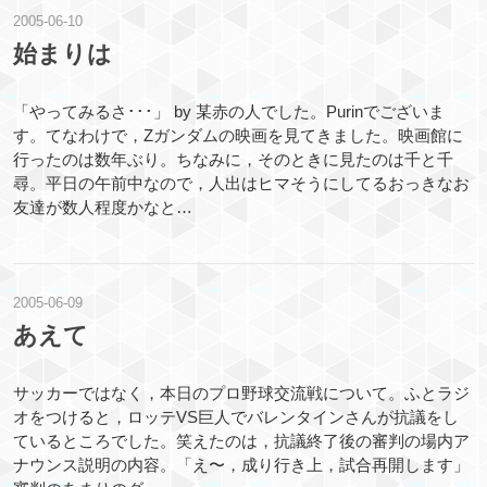
2005
-
06
-
10
始まりは
「やってみるさ･･･」 by 某赤の人でした。Purinでございま
す。てなわけで，Zガンダムの映画を見てきました。映画館に
行ったのは数年ぶり。ちなみに，そのときに見たのは千と千
尋。平日の午前中なので，人出はヒマそうにしてるおっきなお
友達が数人程度かなと…
2005
-
06
-
09
あえて
サッカーではなく，本日のプロ野球交流戦について。ふとラジ
オをつけると，ロッテVS巨人でバレンタインさんが抗議をし
ているところでした。笑えたのは，抗議終了後の審判の場内ア
ナウンス説明の内容。「え〜，成り行き上，試合再開します」