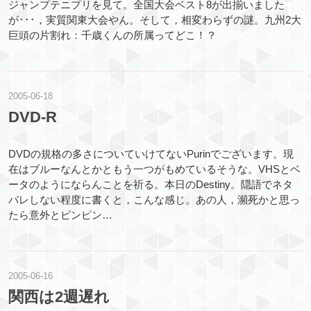
ジャンプテニプリを見て。全国大会ベスト8が出揃いました
が･･･，実質関東大会やん。そして，相変わらずの謎。九州2大
巨頭の片割れ：千歳くんの所属ってどこ！？
2005
-
06
-
18
DVD-R
DVDの規格の多さについていけてないPurinでございます。現
在はブルーなんとかともう一つがもめているそうな。VHSとベ
ータのようにならんことを祈る。本日のDestiny。隠語でネタ
バレしない程度に書くと，こんな感じ。あの人，瀕死かと思っ
たら意外とピンピン…
2005
-
06
-
16
関西は2週遅れ