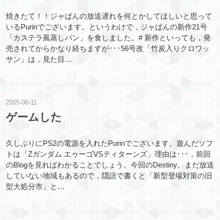
焼きたて！！ジャぱんの放送遅れを何とかしてほしいと思って
いるPurinでございます。というわけで，ジャぱんの新作21号
「カステラ風蒸しパン」を食しました。# 新作といっても，発
売されてからかなり経ちますが･･･56号改「竹炭入りクロワッ
サン」は，見た目…
2005
-
06
-
11
ゲームした
久しぶりにPS2の電源を入れたPurinでございます。遊んだソフ
トは「Zガンダム エゥーゴVSティターンズ」理由は･･･，前回
のBlogを見ればわかることでしょう。今回のDestiny。まだ放送
していない地域もあるので，隠語で書くと「新型登場対策の旧
型大処分市」と…