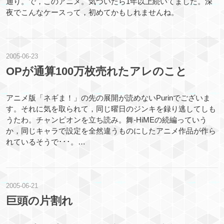
通り。で，このアニメ。気づいたら1年以上続いてました。深
夜でこんなケースって，初めてかもしれませんね。
2005
-
06
-
23
OPが通算100万枚売れたアレのこと
アニメ版「ネギま！」の先の展開が読めないPurinでございま
す。それに気を取られて，同じ曜日のジンキを録り逃してしも
うたわ。チャンピオンを立ち読み。舞-HiMEの続編っていう
か，同じキャラで設定を全然違うものにしたアニメ作品が作ら
れているそうで･･･。…
2005
-
06
-
21
巨頭の片割れ